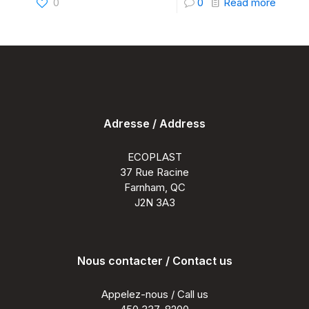
-
0
0
Read more
Terras
de
piscine
en
compo
Adresse / Address
à
Rivière
ECOPLAST
des-
37 Rue Racine
Farnham, QC
Prairie
J2N 3A3
Nous contacter / Contact us
Appelez-nous / Call us