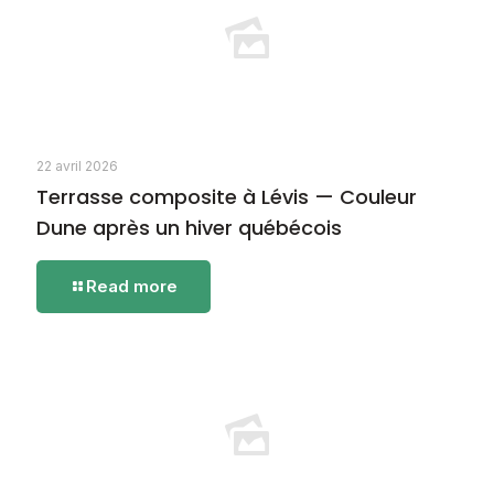
22 avril 2026
Terrasse composite à Lévis — Couleur
Dune après un hiver québécois
-
Read more
Terrasse
composite
à
Lévis
—
Couleur
Dune
après
un
hiver