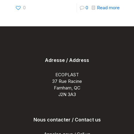
-
0
0
Read more
vis
vs
clip
Adresse / Address
ECOPLAST
37 Rue Racine
Farnham, QC
J2N 3A3
Nous contacter / Contact us