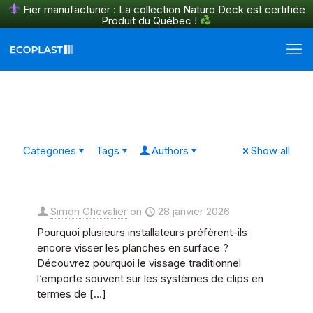
Fier manufacturier : La collection Naturo Deck est certifiée
Produit du Québec !
En savoir plus
Categories
Tags
Authors
Show all
Simon Chevalier
on
28 janvier 2026
Pourquoi plusieurs installateurs préfèrent-ils
encore visser les planches en surface ?
Découvrez pourquoi le vissage traditionnel
l’emporte souvent sur les systèmes de clips en
termes de
[…]