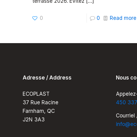
terrasse 2026. Évitez
[…]
0
0
Read more
Adresse / Address
Nous co
ECOPLAST
Appelez-
37 Rue Racine
450 33
Farnham, QC
Courriel 
J2N 3A3
info@ec