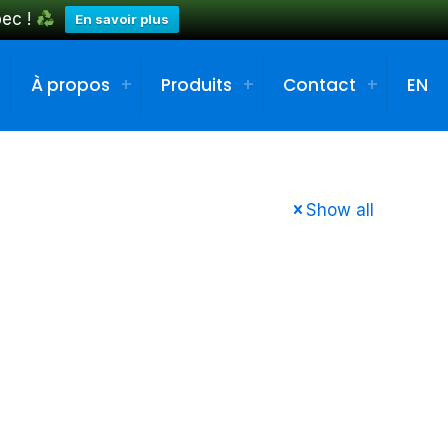
bec !
En savoir plus
À propos
Produits
Contact
EN
Show all