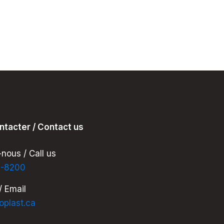
-
Fabricant
de
composite
au
Québec
:
ntacter / Contact us
Stock
disponible
nous / Call us
pour
7-8200
la
/ Email
saison
oplast.ca
2026