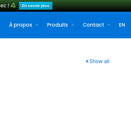
bec !
En savoir plus
À propos
Produits
Contact
EN
Show all