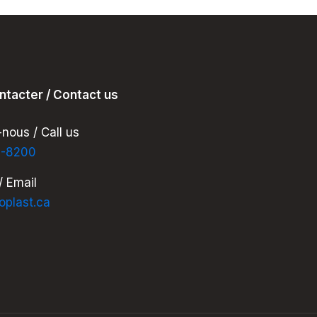
des
écomatériaux
(Octobre
2024)
ntacter / Contact us
nous / Call us
7-8200
/ Email
oplast.ca