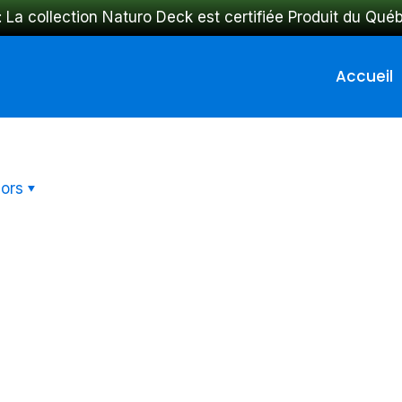
: La collection Naturo Deck est certifiée Produit du Qué
Accueil
ors
-
Rendez-
vous