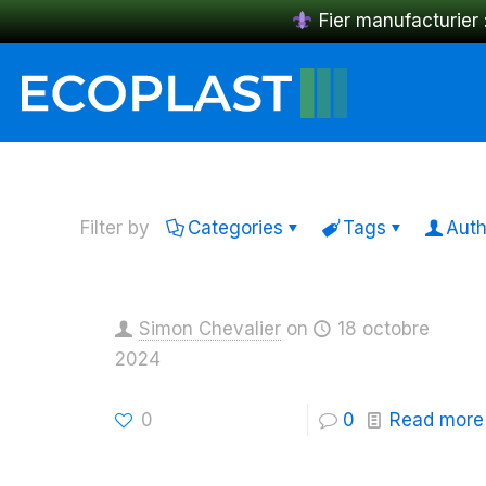
Fier manufacturier 
Filter by
Categories
Tags
Auth
Simon Chevalier
on
18 octobre
2024
0
0
Read more