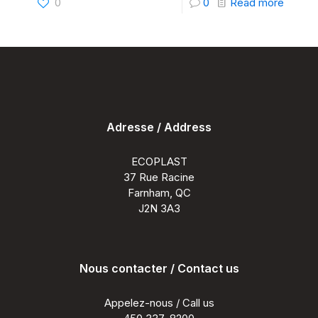
-
0
0
Read more
Fabric
de
compo
au
Québe
Adresse / Address
:
Stock
ECOPLAST
disponi
37 Rue Racine
Farnham, QC
pour
J2N 3A3
la
saison
2026
Nous contacter / Contact us
Appelez-nous / Call us