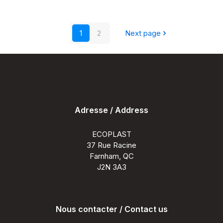
Certifi
Écopla
Fabriq
1
2
Next page
au
Québe
Adresse / Address
ECOPLAST
37 Rue Racine
Farnham, QC
J2N 3A3
Nous contacter / Contact us