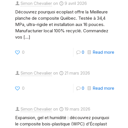
Simon Chevalier
on
9 avril 2026
de
compo
Découvrez pourquoi ecoplast offre la Meilleure
compo
au
planche de composite Québec. Testée à 34,4
unique
MPa, ultra-rigide et installation aux 16 pouces.
Québe
pour
Manufacturier local 100% recyclé. Commandez
:
vos
[…]
son
Stock
patio
disponi
-
0
0
Read more
avec
pour
Meilleu
un
la
planch
Simon Chevalier
on
21 mars 2026
manufa
saison
de
de
2026
compo
-
0
0
Read more
compo
Québe
Planch
Québe
:
Compo
Simon Chevalier
on
19 mars 2026
Pourqu
vs
Expansion, gel et humidité : découvrez pourquoi
la
WPC
le composite bois-plastique (WPC) d’Écoplast