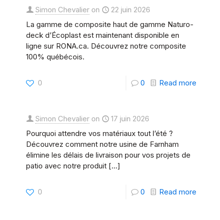
Simon Chevalier
on
22 juin 2026
La gamme de composite haut de gamme Naturo-
deck d’Écoplast est maintenant disponible en
ligne sur RONA.ca. Découvrez notre composite
100% québécois.
-
0
0
Read more
Où
achete
Simon Chevalier
on
17 juin 2026
le
Pourquoi attendre vos matériaux tout l’été ?
compo
Découvrez comment notre usine de Farnham
élimine les délais de livraison pour vos projets de
Naturo
patio avec notre produit
[…]
deck
d’Écop
-
0
0
Read more
au
Zéro
Québe