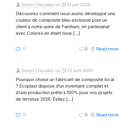
délai
Simon Chevalier
on
10 juin 2026
?
de
Découvrez comment nous avons développé une
livraiso
couleur de composite bleu exclusive pour un
client à notre usine de Farnham, en partenariat
:
avec Colorex en étant nous
[…]
L’avan
d’un
-
0
0
Read more
compo
Projet
disponi
sur
Simon Chevalier
on
23 avril 2026
imméd
mesur
Pourquoi choisir un fabricant de composite local
|
:
? Écoplast dispose d’un inventaire complet et
Écopla
d’une production prête à 100% pour vos projets
Peut-
de terrasse 2026. Évitez
[…]
on
créer
-
0
0
Read more
une
Fabric
couleu
de