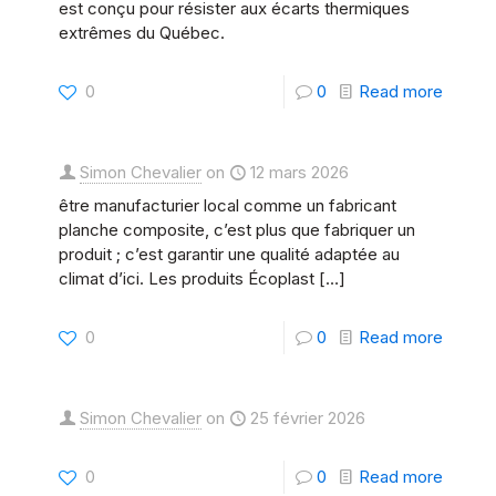
rigidité
est conçu pour résister aux écarts thermiques
:
extrêmes du Québec.
est
Le
la
guide
-
0
0
Read more
clé
ultime
Quel
?
pour
est
|
Simon Chevalier
on
12 mars 2026
le
le
Écopla
être manufacturier local comme un fabricant
Canad
meilleu
planche composite, c’est plus que fabriquer un
|
produit ; c’est garantir une qualité adaptée au
compo
EcoPla
climat d’ici. Les produits Écoplast
[…]
pour
le
-
0
0
Read more
climat
Fabric
du
Planch
Simon Chevalier
on
25 février 2026
Québe
Compo
?
Québe
-
0
0
Read more
|