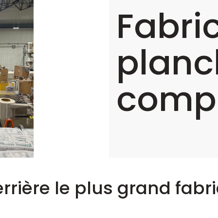
Fabri
planc
compo
 derrière le plus grand fa