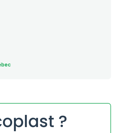
ébec
coplast ?