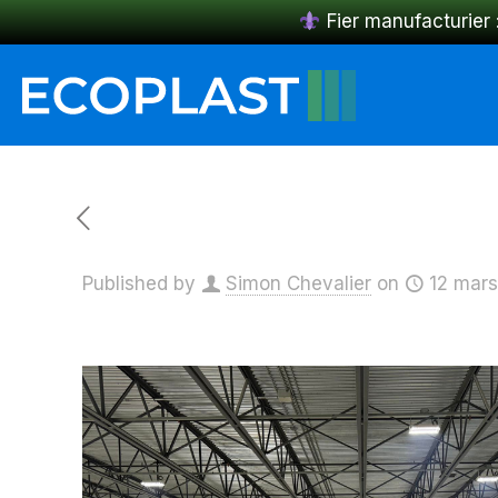
Fier manufacturier 
Published by
Simon Chevalier
on
12 mar