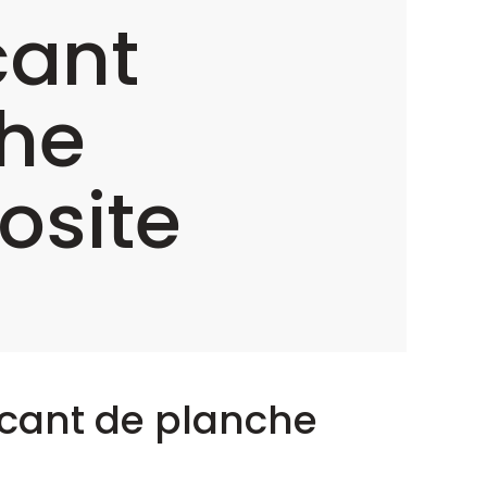
cant
he
site
bricant de planche