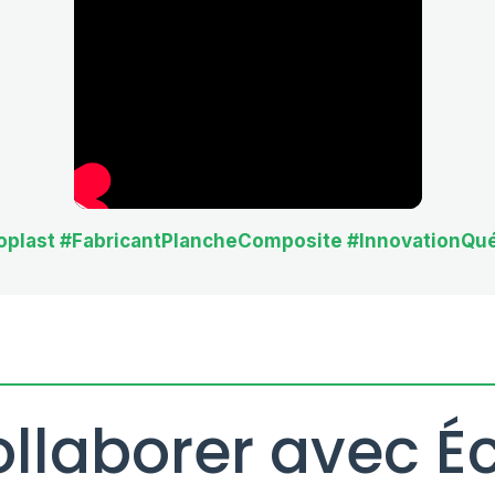
oplast #FabricantPlancheComposite #InnovationQu
ollaborer avec É