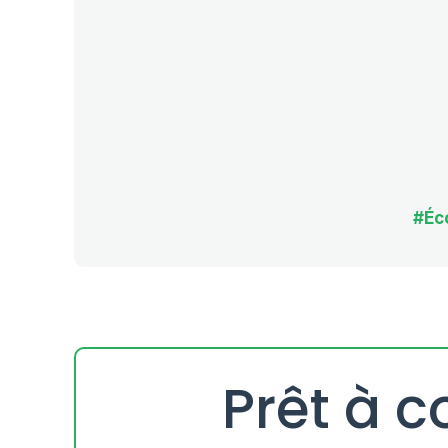
#Éc
Prêt à c