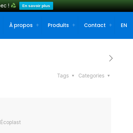
bec !
En savoir plus
À propos
Produits
Contact
EN
Tags
Categories
e Écoplast