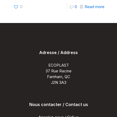
-
0
0
Read more
Meilleu
planch
de
compo
Québe
Adresse / Address
:
Pourqu
ECOPLAST
la
37 Rue Racine
Farnham, QC
rigidité
J2N 3A3
est
la
clé
Nous contacter / Contact us
?
|