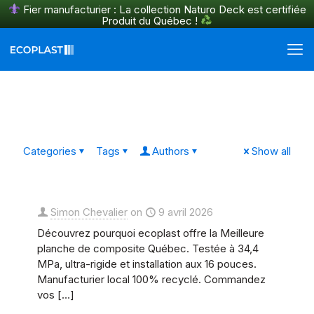
Fier manufacturier : La collection Naturo Deck est certifiée
Produit du Québec !
En savoir plus
Categories
Tags
Authors
Show all
Simon Chevalier
on
9 avril 2026
Découvrez pourquoi ecoplast offre la Meilleure
planche de composite Québec. Testée à 34,4
MPa, ultra-rigide et installation aux 16 pouces.
Manufacturier local 100% recyclé. Commandez
vos
[…]