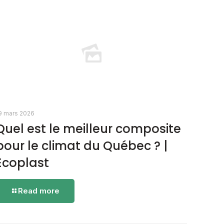
9 mars 2026
Quel est le meilleur composite
pour le climat du Québec ? |
Écoplast
-
Read more
Quel
est
le