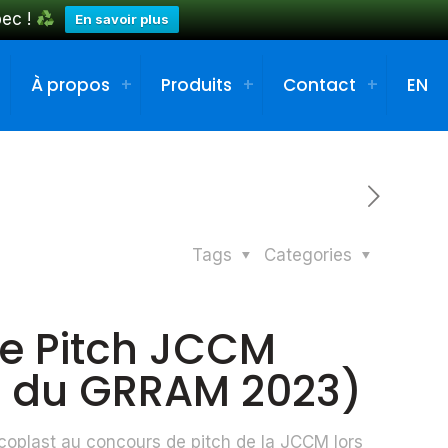
bec !
En savoir plus
À propos
Produits
Contact
EN
Tags
Categories
de Pitch JCCM
 du GRRAM 2023)
'Écoplast au concours de pitch de la JCCM lors