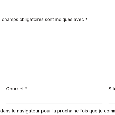
WPC
:
Le
guide
 champs obligatoires sont indiqués avec
*
ultime
pour
le
Canada
|
EcoPlast
Courriel
*
Si
 dans le navigateur pour la prochaine fois que je com