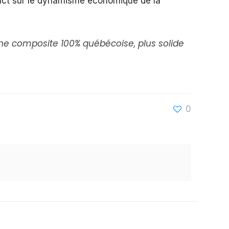
pact sur le dynamisme économique de la
che composite 100% québécoise, plus solide
0