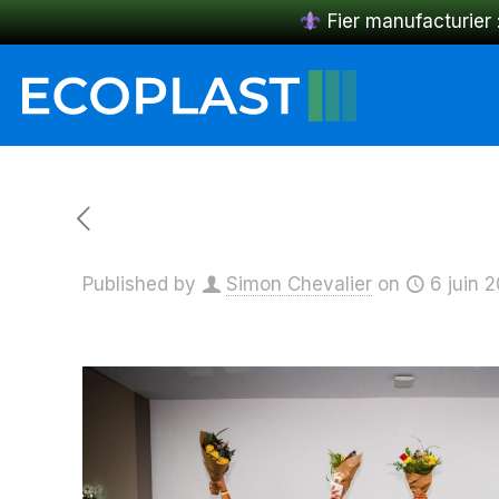
Fier manufacturier 
Published by
Simon Chevalier
on
6 juin 