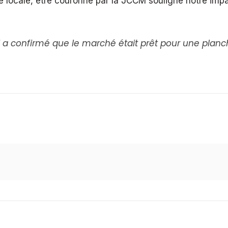
se locale, être couronné par la JCCM souligne notre im
i a confirmé que le marché était prêt pour une plan