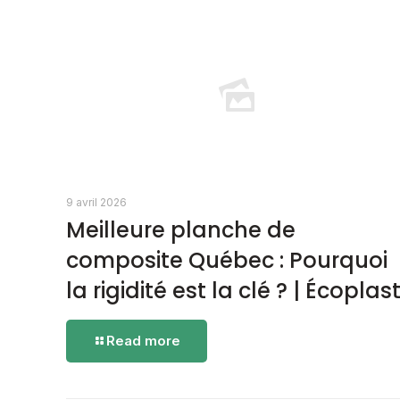
9 avril 2026
Meilleure planche de
composite Québec : Pourquoi
la rigidité est la clé ? | Écoplas
-
Read more
Meilleure
planche
de