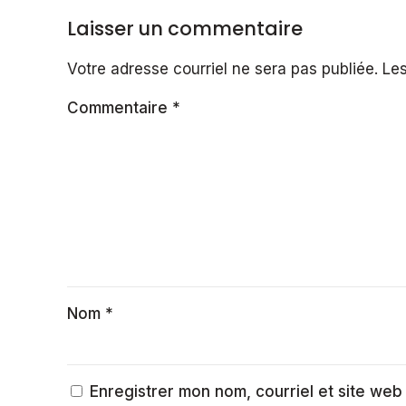
composite
Québec
Laisser un commentaire
:
Pourquoi
Votre adresse courriel ne sera pas publiée.
Les
la
rigidité
est
Commentaire
*
la
clé
?
|
Écoplast
Nom
*
Enregistrer mon nom, courriel et site web