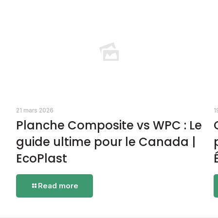
21 mars 2026
1
Planche Composite vs WPC : Le
guide ultime pour le Canada |
t
EcoPlast
-
Read more
Planche
Composite
vs