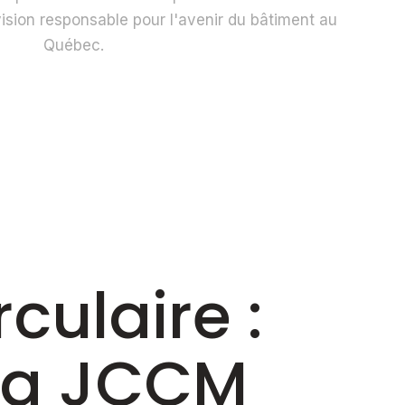
ion responsable pour l'avenir du bâtiment au
Québec.
culaire :
 la JCCM