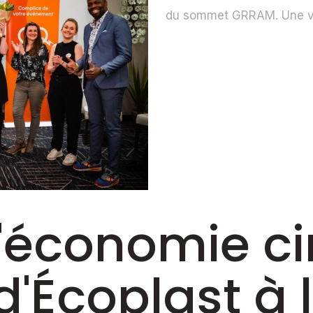
du sommet GRRAM. Une vis
'économie cir
d'Écoplast à