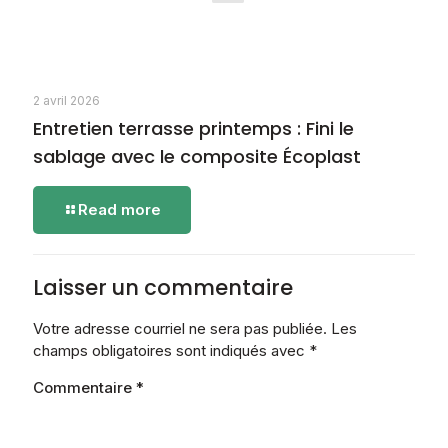
Coûts
Cachés
2 avril 2026
Entretien terrasse printemps : Fini le
sablage avec le composite Écoplast
-
Read more
Entretien
terrasse
printemps
:
Laisser un commentaire
Fini
le
Votre adresse courriel ne sera pas publiée.
Les
sablage
champs obligatoires sont indiqués avec
*
avec
le
Commentaire
*
composite
Écoplast