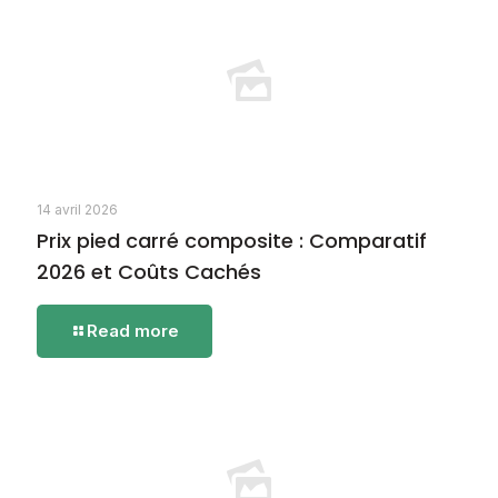
composite
pour
terrasse
|
Écoplast
14 avril 2026
Prix pied carré composite : Comparatif
2026 et Coûts Cachés
-
Read more
Prix
pied
carré
composite
:
Comparatif
2026
et