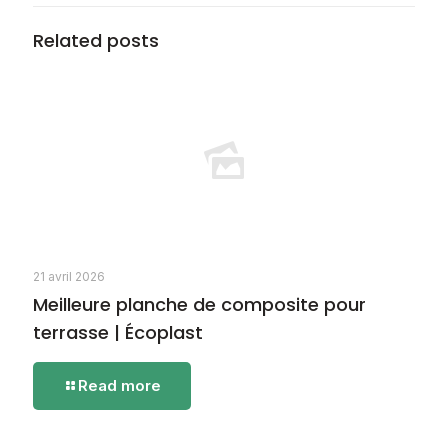
Related posts
21 avril 2026
Meilleure planche de composite pour
terrasse | Écoplast
-
Read more
Meilleure
planche
de