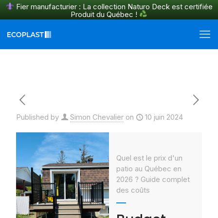
Fier manufacturier : La collection Naturo Deck est certifiée
Produit du Québec !
En savoir plus
Published by
Simon Chevalier
on
10 juin 2024
Quel est le prix d'un
patio au Québec en
2026 ? Guide complet
des coûts